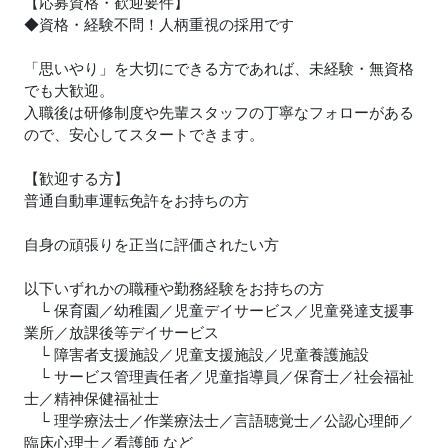
【応募資格・歓迎要件】
◆資格・経験不問！人柄重視の採用です
「思いやり」を大切にできる方であれば、未経験・無資格
でも大歓迎。
入職後は研修制度や先輩スタッフの丁寧なフォローがある
ので、安心してスタートできます。
【歓迎する方】
普通自動車運転免許をお持ちの方
自身の頑張りを正当に評価されたい方
以下いずれかの職種や勤務経験をお持ちの方
└ 保育園／幼稚園／児童デイサービス／児童発達支援事
業所／放課後等デイサービス
└ 障害者支援施設／児童支援施設／児童養護施設
└ サービス管理責任者／児童指導員／保育士／社会福祉
士／精神保健福祉士
└ 理学療法士／作業療法士／言語聴覚士／公認心理師／
臨床心理士／看護師 など