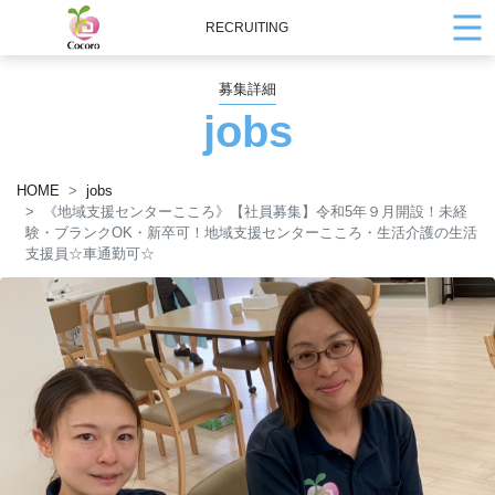
RECRUITING
募集詳細
jobs
HOME
jobs
《地域支援センターこころ》【社員募集】令和5年９月開設！未経
験・ブランクOK・新卒可！地域支援センターこころ・生活介護の生活
支援員☆車通勤可☆