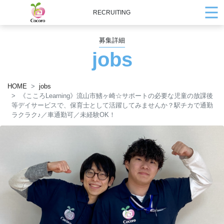
RECRUITING
募集詳細
jobs
HOME
jobs
《こころLearning》流山市鰭ヶ崎☆サポートの必要な児童の放課後
等デイサービスで、保育士として活躍してみませんか？駅チカで通勤
ラクラク
♪
／車通勤可／未経験OK！