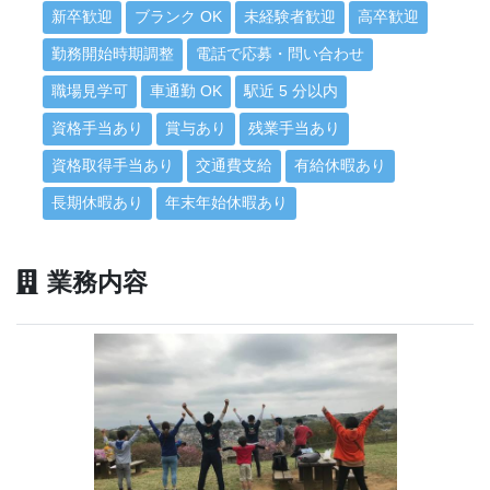
新卒歓迎
ブランク OK
未経験者歓迎
高卒歓迎
勤務開始時期調整
電話で応募・問い合わせ
職場見学可
車通勤 OK
駅近 5 分以内
資格手当あり
賞与あり
残業手当あり
資格取得手当あり
交通費支給
有給休暇あり
長期休暇あり
年末年始休暇あり
業務内容